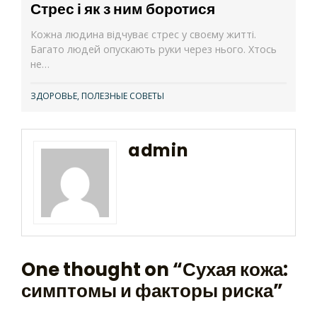
Стрес і як з ним боротися
Кожна людина відчуває стрес у своєму житті.
Багато людей опускають руки через нього. Хтось
не…
ЗДОРОВЬЕ
,
ПОЛЕЗНЫЕ СОВЕТЫ
admin
One thought on “
Сухая кожа:
симптомы и факторы риска
”