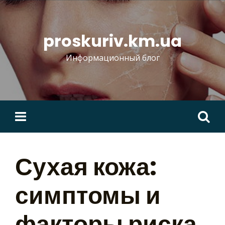
Skip
to
content
proskuriv.km.ua
Информационный блог
Найти:
Сухая кожа:
симптомы и
факторы риска