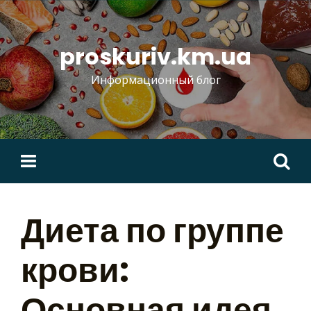
Skip
to
content
proskuriv.km.ua
Информационный блог
Найти:
Диета по группе
крови:
Основная идея